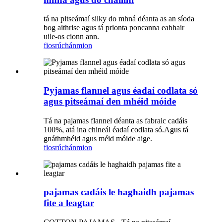
tá na pitseámaí silky do mhná déanta as an síoda
bog aithrise agus tá prionta poncanna eabhair
uile-os cionn ann.
fiosrúchán
mion
Pyjamas flannel agus éadaí codlata só
agus pitseámaí den mhéid móide
Tá na pajamas flannel déanta as fabraic cadáis
100%, atá ina chineál éadaí codlata só.Agus tá
gnáthmhéid agus méid móide aige.
fiosrúchán
mion
pajamas cadáis le haghaidh pajamas
fite a leagtar