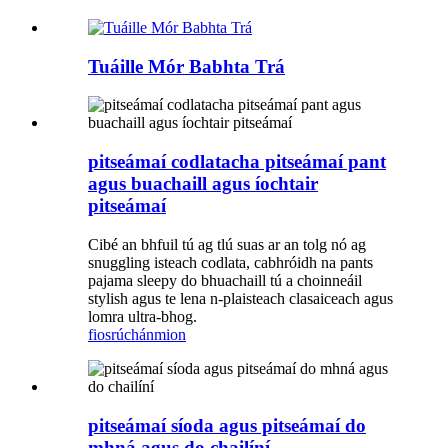
Tuáille Mór Babhta Trá
pitseámaí codlatacha pitseámaí pant
agus buachaill agus íochtair
pitseámaí
Cibé an bhfuil tú ag tlú suas ar an tolg nó ag
snuggling isteach codlata, cabhróidh na pants
pajama sleepy do bhuachaill tú a choinneáil
stylish agus te lena n-plaisteach clasaiceach agus
lomra ultra-bhog.
fiosrúchán
mion
pitseámaí síoda agus pitseámaí do
mhná agus do chailíní