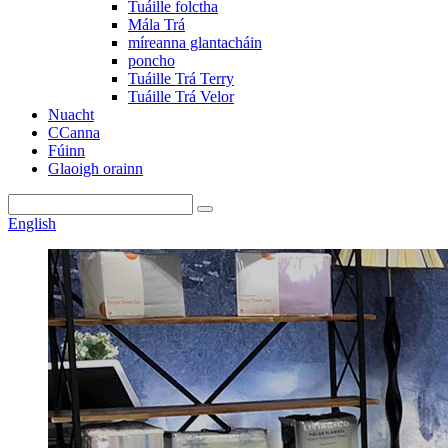
Tuáille folctha
Mála Trá
míreanna glantacháin
poncho
Tuáille Trá Terry
Tuáille Trá Velor
Nuacht
CCanna
Fúinn
Glaoigh orainn
English