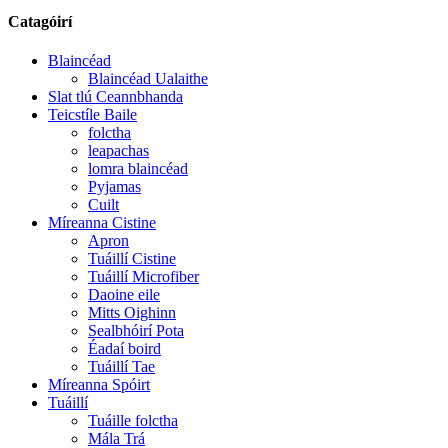
Catagóirí
Blaincéad
Blaincéad Ualaithe
Slat tlú Ceannbhanda
Teicstíle Baile
folctha
leapachas
lomra blaincéad
Pyjamas
Cuilt
Míreanna Cistine
Apron
Tuáillí Cistine
Tuáillí Microfiber
Daoine eile
Mitts Oighinn
Sealbhóirí Pota
Éadaí boird
Tuáillí Tae
Míreanna Spóirt
Tuáillí
Tuáille folctha
Mála Trá