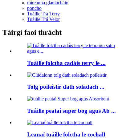
míreanna glantacháin
poncho
Tuáille Trá Terry
Tuáille Trá Velor
Táirgí faoi thrácht
Tuáille folctha cadáis terry le ...
Tolg poileistir dath soladach ...
Tuáille peataí super bog agus Ab ...
Leanaí tuáille folctha le cochall