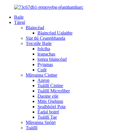
Baile
Táirgí
Blaincéad
Blaincéad Ualaithe
Slat tlú Ceannbhanda
Teicstíle Baile
folctha
leapachas
lomra blaincéad
Pyjamas
Cuilt
Míreanna Cistine
Apron
Tuáillí Cistine
Tuáillí Microfiber
Daoine eile
Mitts Oighinn
Sealbhóirí Pota
Éadaí boird
Tuáillí Tae
Míreanna Spóirt
Tuáillí