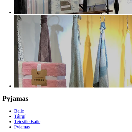
Pyjamas
Baile
Táirgí
Teicstíle Baile
Pyjamas