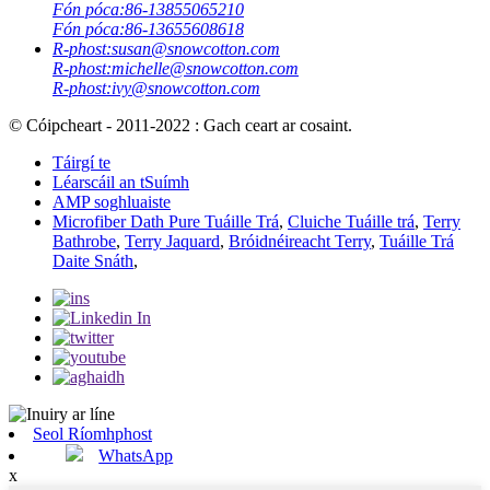
Fón póca:
86-13855065210
Fón póca:
86-13655608618
R-phost:
susan@snowcotton.com
R-phost:
michelle@snowcotton.com
R-phost:
ivy@snowcotton.com
© Cóipcheart - 2011-2022 : Gach ceart ar cosaint.
Táirgí te
Léarscáil an tSuímh
AMP soghluaiste
Microfiber Dath Pure Tuáille Trá
,
Cluiche Tuáille trá
,
Terry
Bathrobe
,
Terry Jaquard
,
Bróidnéireacht Terry
,
Tuáille Trá
Daite Snáth
,
Seol Ríomhphost
WhatsApp
x