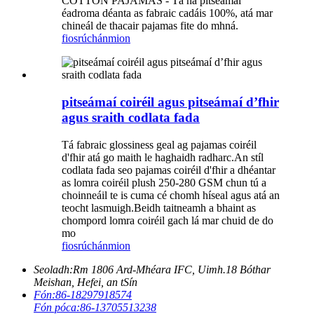
COTTON PAJAMAS - Tá na pitseámaí
éadroma déanta as fabraic cadáis 100%, atá mar
chineál de thacair pajamas fite do mhná.
fiosrúchán
mion
pitseámaí coiréil agus pitseámaí d’fhir
agus sraith codlata fada
Tá fabraic glossiness geal ag pajamas coiréil
d'fhir atá go maith le haghaidh radharc.An stíl
codlata fada seo pajamas coiréil d'fhir a dhéantar
as lomra coiréil plush 250-280 GSM chun tú a
choinneáil te is cuma cé chomh híseal agus atá an
teocht lasmuigh.Beidh taitneamh a bhaint as
chompord lomra coiréil gach lá mar chuid de do
mo
fiosrúchán
mion
Seoladh:
Rm 1806 Ard-Mhéara IFC, Uimh.18 Bóthar
Meishan, Hefei, an tSín
Fón:
86-18297918574
Fón póca:
86-13705513238