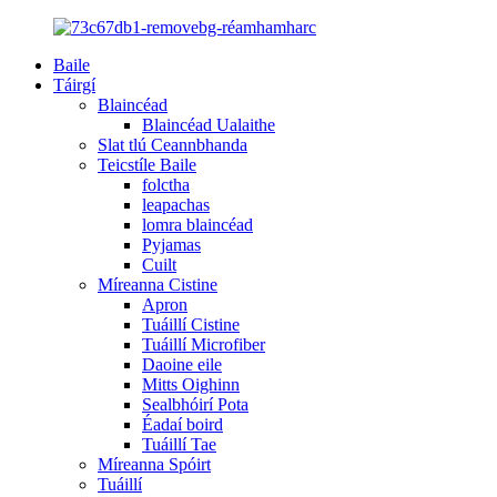
Baile
Táirgí
Blaincéad
Blaincéad Ualaithe
Slat tlú Ceannbhanda
Teicstíle Baile
folctha
leapachas
lomra blaincéad
Pyjamas
Cuilt
Míreanna Cistine
Apron
Tuáillí Cistine
Tuáillí Microfiber
Daoine eile
Mitts Oighinn
Sealbhóirí Pota
Éadaí boird
Tuáillí Tae
Míreanna Spóirt
Tuáillí