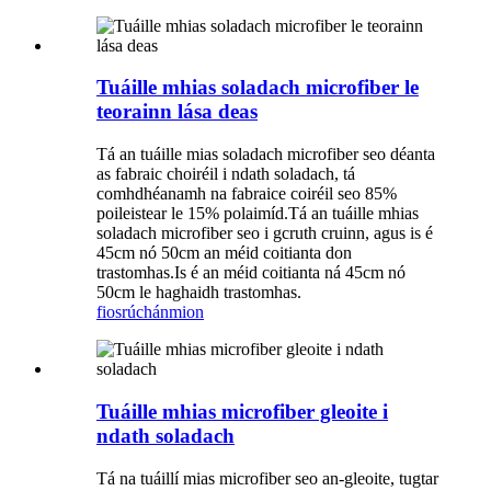
Tuáille mhias soladach microfiber le
teorainn lása deas
Tá an tuáille mias soladach microfiber seo déanta
as fabraic choiréil i ndath soladach, tá
comhdhéanamh na fabraice coiréil seo 85%
poileistear le 15% polaimíd.Tá an tuáille mhias
soladach microfiber seo i gcruth cruinn, agus is é
45cm nó 50cm an méid coitianta don
trastomhas.Is é an méid coitianta ná 45cm nó
50cm le haghaidh trastomhas.
fiosrúchán
mion
Tuáille mhias microfiber gleoite i
ndath soladach
Tá na tuáillí mias microfiber seo an-gleoite, tugtar