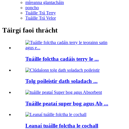
míreanna glantacháin
poncho
Tuáille Trá Terry
Tuáille Trá Velor
Táirgí faoi thrácht
Tuáille folctha cadáis terry le ...
Tolg poileistir dath soladach ...
Tuáille peataí super bog agus Ab ...
Leanaí tuáille folctha le cochall