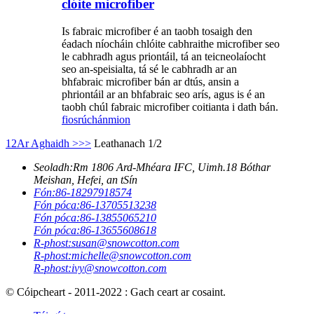
clóite microfiber
Is fabraic microfiber é an taobh tosaigh den
éadach níocháin chlóite cabhraithe microfiber seo
le cabhradh agus priontáil, tá an teicneolaíocht
seo an-speisialta, tá sé le cabhradh ar an
bhfabraic microfiber bán ar dtús, ansin a
phriontáil ar an bhfabraic seo arís, agus is é an
taobh chúl fabraic microfiber coitianta i dath bán.
fiosrúchán
mion
1
2
Ar Aghaidh >
>>
Leathanach 1/2
Seoladh:
Rm 1806 Ard-Mhéara IFC, Uimh.18 Bóthar
Meishan, Hefei, an tSín
Fón:
86-18297918574
Fón póca:
86-13705513238
Fón póca:
86-13855065210
Fón póca:
86-13655608618
R-phost:
susan@snowcotton.com
R-phost:
michelle@snowcotton.com
R-phost:
ivy@snowcotton.com
© Cóipcheart - 2011-2022 : Gach ceart ar cosaint.