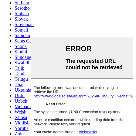
Serbian
Sesotho
Sinhala
Slovak
Slovenian
Somali
Samoan
Scots Gaelic
Shona
Sindhi
Sundanese
Swahili
Tajik
Tamil
Telugu
Thai
Ukrainian
Urdu
Uzbek
Vietnamese
Welsh
Xhosa
Yiddish
Yoruba
Zulu