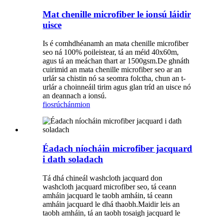
Mat chenille microfiber le ionsú láidir
uisce
Is é comhdhéanamh an mata chenille microfiber
seo ná 100% poileistear, tá an méid 40x60m,
agus tá an meáchan thart ar 1500gsm.De ghnáth
cuirimid an mata chenille microfiber seo ar an
urlár sa chistin nó sa seomra folctha, chun an t-
urlár a choinneáil tirim agus glan tríd an uisce nó
an deannach a ionsú.
fiosrúchán
mion
Éadach níocháin microfiber jacquard
i dath soladach
Tá dhá chineál washcloth jacquard don
washcloth jacquard microfiber seo, tá ceann
amháin jacquard le taobh amháin, tá ceann
amháin jacquard le dhá thaobh.Maidir leis an
taobh amháin, tá an taobh tosaigh jacquard le