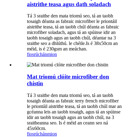
aistrithe teasa agus dath soladach
Tá 3 sraithe den mata triomú seo, tá an taobh
tosaigh déanta as fabraic microfiber le priontáil
aistrithe teasa, tá an taobh chúl déanta as fabraic
microfiber soladach, agus tá an spúinse idir an
taobh tosaigh agus an taobh chúl, déantar na 3
sraithe seo a dhlúthú. le chéile.Is é 38x50cm an
méid, is é 230gsm an meáchan.
fiosrúchán
mion
Mat triomú clóite microfiber don
chistin
Tá 3 sraithe den mata triomú seo, tá an taobh
tosaigh déanta as fabraic terry french microfiber
le priontáil aistrithe teasa, tá an taobh chúl mar an
gcéanna leis an taobh tosaigh, agus tá an spúinse
idir an taobh tosaigh agus an taobh chúl, na 3
sraitheanna seo. Is é méid an ceann seo ná
45x60cm.
fiosrúchán
mion