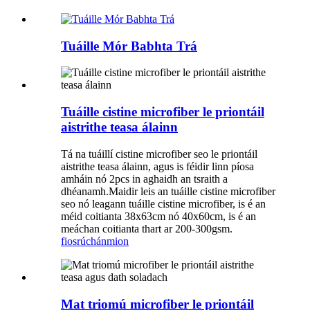
Tuáille Mór Babhta Trá
Tuáille cistine microfiber le priontáil
aistrithe teasa álainn
Tá na tuáillí cistine microfiber seo le priontáil
aistrithe teasa álainn, agus is féidir linn píosa
amháin nó 2pcs in aghaidh an tsraith a
dhéanamh.Maidir leis an tuáille cistine microfiber
seo nó leagann tuáille cistine microfiber, is é an
méid coitianta 38x63cm nó 40x60cm, is é an
meáchan coitianta thart ar 200-300gsm.
fiosrúchán
mion
Mat triomú microfiber le priontáil