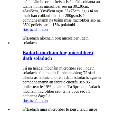
tuáille láimhe orthu freisin.Is é méid coitianta an
tuáille mhias microfiber seo ná 30x30cm,
45x45cm, 33x45cm agus 35x75cm, agus tá an
meáchan coitianta thart ar 280gsm.Is é
comhdhéanamh na tuáillí mias microfiber seo ná
85% poileistear le 15% polaimíd.
fiosrúchán
mion
Éadach níocháin bog microfiber i
dath soladach
Tá na héadaí níocháin microfiber seo i ndath
soladach, tá a mothú láimhe an-bhog.Tá siad
déanta as fabraic choiréil i dath soladach, agus tá
comhdhéanamh an fabraic choiréil seo 85%
poileistear le 15% polaimíd.Tá 5pcs don éadach
níocháin microfiber seo, tá na 5pcs seo i 5
dathanna éagsúla.
fiosrúchán
mion