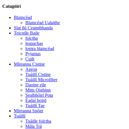
Catagóirí
Blaincéad
Blaincéad Ualaithe
Slat tlú Ceannbhanda
Teicstíle Baile
folctha
leapachas
lomra blaincéad
Pyjamas
Cuilt
Míreanna Cistine
Apron
Tuáillí Cistine
Tuáillí Microfiber
Daoine eile
Mitts Oighinn
Sealbhóirí Pota
Éadaí boird
Tuáillí Tae
Míreanna Spóirt
Tuáillí
Tuáille folctha
Mála Trá