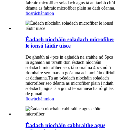
fabraic microfiber soladach agus tá an taobh chúl
déanta as fabraic microfiber plain sa dath céanna.
fiosrúchán
mion
Éadach níocháin soladach microfiber
le ionsú láidir uisce
De ghnáth tá 4pcs in aghaidh na sraithe nó 5pcs
in aghaidh an tsraith don éadach níocháin
soladach microfiber seo, tá sonraí na 4pcs nó 5
ríomhaire seo mar an gcéanna ach amháin difriúil
ar dathanna.Tá an t-éadach níocháin soladach
microfiber seo déanta as microfiber plain i ndath
soladach, agus tá a gcuid teorainneacha ró-ghlas
de ghnáth.
fiosrúchán
mion
Éadach níocháin cabhraithe agus