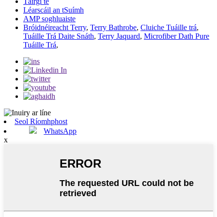
Táirgí te
Léarscáil an tSuímh
AMP soghluaiste
Bróidnéireacht Terry
,
Terry Bathrobe
,
Cluiche Tuáille trá
,
Tuáille Trá Daite Snáth
,
Terry Jaquard
,
Microfiber Dath Pure
Tuáille Trá
,
Seol Ríomhphost
WhatsApp
x