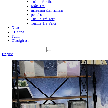
Tuáille folctha
Mála Trá
míreanna glantacháin
poncho
Tuáille Trá Terry
Tuáille Trá Velor
Nuacht
CCanna
Fúinn
Glaoigh orainn
English