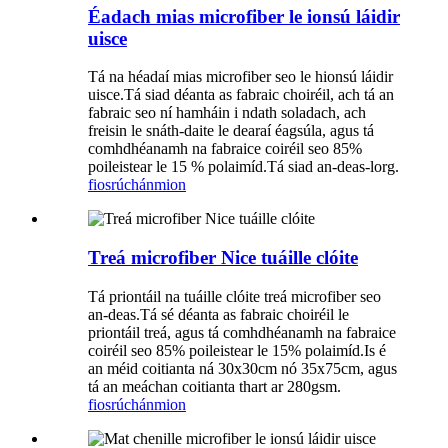
Éadach mias microfiber le ionsú láidir
uisce
Tá na héadaí mias microfiber seo le hionsú láidir
uisce.Tá siad déanta as fabraic choiréil, ach tá an
fabraic seo ní hamháin i ndath soladach, ach
freisin le snáth-daite le dearaí éagsúla, agus tá
comhdhéanamh na fabraice coiréil seo 85%
poileistear le 15 % polaimíd.Tá siad an-deas-lorg.
fiosrúchán
mion
Treá microfiber Nice tuáille clóite
Tá priontáil na tuáille clóite treá microfiber seo
an-deas.Tá sé déanta as fabraic choiréil le
priontáil treá, agus tá comhdhéanamh na fabraice
coiréil seo 85% poileistear le 15% polaimíd.Is é
an méid coitianta ná 30x30cm nó 35x75cm, agus
tá an meáchan coitianta thart ar 280gsm.
fiosrúchán
mion