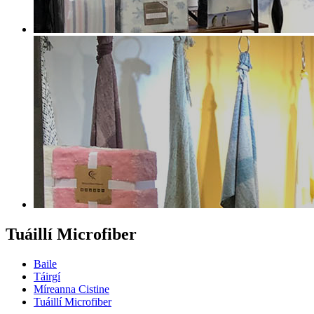
Tuáillí Microfiber
Baile
Táirgí
Míreanna Cistine
Tuáillí Microfiber